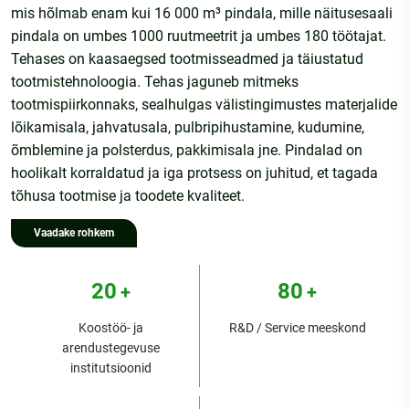
mis hõlmab enam kui 16 000 m³ pindala, mille näitusesaali
pindala on umbes 1000 ruutmeetrit ja umbes 180 töötajat.
Tehases on kaasaegsed tootmisseadmed ja täiustatud
tootmistehnoloogia. Tehas jaguneb mitmeks
tootmispiirkonnaks, sealhulgas välistingimustes materjalide
lõikamisala, jahvatusala, pulbripihustamine, kudumine,
õmblemine ja polsterdus, pakkimisala jne. Pindalad on
hoolikalt korraldatud ja iga protsess on juhitud, et tagada
tõhusa tootmise ja toodete kvaliteet.
Vaadake rohkem
20
80
+
+
Koostöö- ja
R&D / Service meeskond
arendustegevuse
institutsioonid