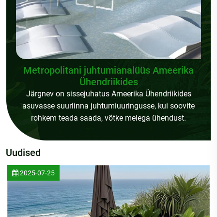
Metropolitani juhtumianalüüs Ameerika
Ühendriikides
isse,
Järgnev on sissejuhatus Ameerika Ühendriikides
a
asuvasse suurlinna juhtumiuuringusse, kui soovite
rohkem teada saada, võtke meiega ühendust.
Uudised
2025-07-25