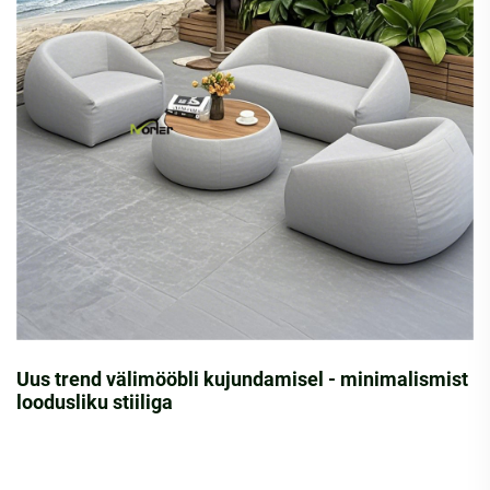
Uus trend välimööbli kujundamisel - minimalismist
loodusliku stiiliga