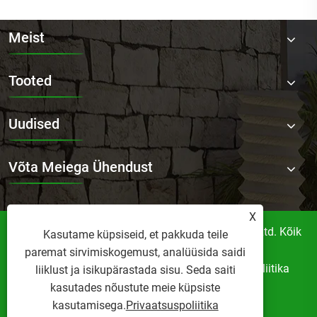
Meist
Tooted
Uudised
Võta Meiega Ühendust
X
Autoriõigus © 2025 Foshan Norler Furniture Co., Ltd. Kõik
Kasutame küpsiseid, et pakkuda teile
õigused kaitstud.
paremat sirvimiskogemust, analüüsida saidi
Links
Sitemap
RSS
XML
Privaatsuspoliitika
liiklust ja isikupärastada sisu. Seda saiti
kasutades nõustute meie küpsiste
kasutamisega.
Privaatsuspoliitika