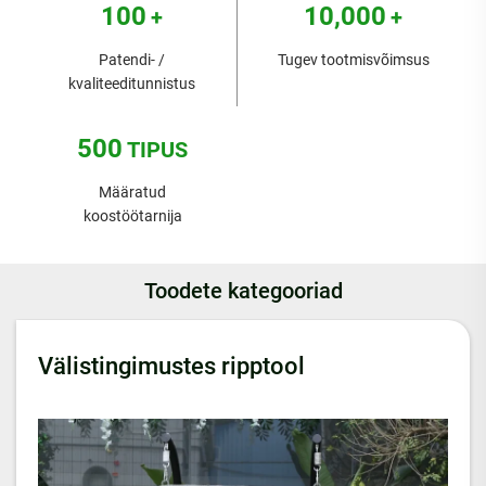
100
10,000
+
+
Patendi- /
Tugev tootmisvõimsus
kvaliteeditunnistus
500
TIPUS
Määratud
koostöötarnija
Toodete kategooriad
Välistingimustes ripptool