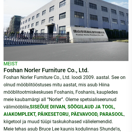
MEIST
Foshan Norler Furniture Co., Ltd.
Foshan Norler Furniture Co., Ltd. loodi 2009. aastal. See on
olnud mööblitööstuses mitu aastat, mis asub Hiina
mööblitootmiskeskuses Foshanis, Foshanis, kaupledes
meie kaubamärgi all “Norler”. Oleme spetsialiseerunud
välimööblile,
SISEÕUE DIIVAN
,
SÖÖGILAUD JA TOOL
,
AIAKOMPLEKT
,
PÄIKESETORU
,
PÄEVAVOOD
,
PARASOOL
,
kiigetool ja muud tüüpi taskukohased välielemendid.
Meie tehas asub Bruce Lee kaunis kodulinnas Shunde'is,