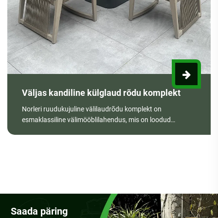
Väljas kandiline külglaud rõdu komplekt
Norleri ruudukujuline välilaudrõdu komplekt on
esmaklassiline välimööblilahendus, mis on loodud
vastupidavuse, mugavuse ja kaasaegse esteetika jaoks.
Usaldusväärse Hiina tootja ja tarnijana pakub Norler
Factory kohandatud võimalusi erinevate projektivajaduste
rahuldamiseks. Roostekindla alumiiniumisulamist raami,
veekindla õuekanga ja suure tihedusega patjadega
komplekt tagab pikaajalise jõudluse rõdudel, aedades ja
terrassidel.
Saada päring