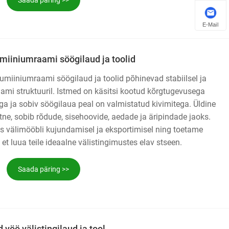
E-Mail
miiniumraami söögilaud ja toolid
umiiniumraami söögilaud ja toolid põhinevad stabiilsel ja
lami struktuuril. Istmed on käsitsi kootud kõrgtugevusega
ga ja sobiv söögilaua peal on valmistatud kivimitega. Üldine
htne, sobib rõdude, sisehoovide, aedade ja äripindade jaoks.
s välimööbli kujundamisel ja eksportimisel ning toetame
et luua teile ideaalne välistingimustes elav stseen.
Saada päring >>
vöö välistingilaud ja tool