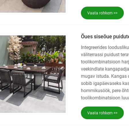
Vaata rohkem >>
Õues siseõue puidute
Integreerides looduslik
väliterrassi puidust tera
toolikombinatsioon harj
veekindlate kangapadja
mugav istuda. Kangas on
sobib igapäevaseks kas
hommikusöök, pere õhtus
toolikombinatsioon luua
Vaata rohkem >>