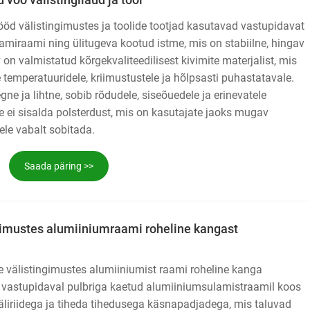
öd välistingimustes ja toolide tootjad kasutavad vastupidavat
amiraami ning ülitugeva kootud istme, mis on stabiilne, hingav
on valmistatud kõrgekvaliteedilisest kivimite materjalist, mis
 temperatuuridele, kriimustustele ja hõlpsasti puhastatavale.
ne ja lihtne, sobib rõdudele, siseõuedele ja erinevatele
e ei sisalda polsterdust, mis on kasutajate jaoks mugav
le vabalt sobitada.
Saada päring >>
ngimustes alumiiniumraami roheline kangast
ne välistingimustes alumiiniumist raami roheline kanga
vastupidaval pulbriga kaetud alumiiniumsulamistraamil koos
 väliriidega ja tiheda tihedusega käsnapadjadega, mis taluvad