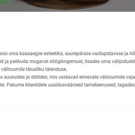
lekt
Koos oma kaasaegse esteetika, suurepärase vastupidavuse ja hõ
d ja pakkuda mugavat söögikogemust, lisades oma välipidudele võ
väliruumile täiusliku täienduse.
s suurustes ja stiilides, mis vastavad erinevate väliruumide vaj
le. Pakume klientidele usaldusväärseid tarneteenuseid, tagades