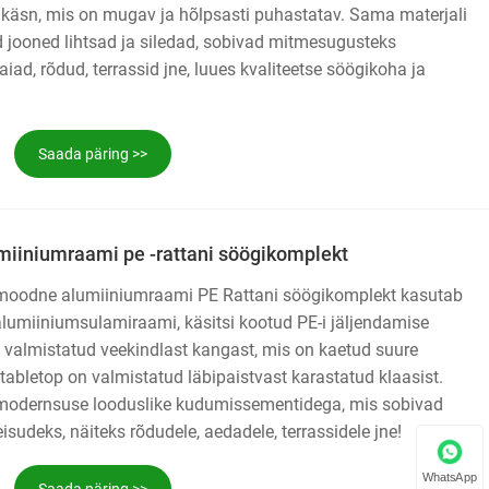
käsn, mis on mugav ja hõlpsasti puhastatav. Sama materjali
d jooned lihtsad ja siledad, sobivad mitmesugusteks
 aiad, rõdud, terrassid jne, luues kvaliteetse söögikoha ja
Saada päring >>
iiniumraami pe -rattani söögikomplekt
 moodne alumiiniumraami PE Rattani söögikomplekt kasutab
alumiiniumsulamiraami, käsitsi kootud PE-i jäljendamise
 valmistatud veekindlast kangast, mis on kaetud suure
tabletop on valmistatud läbipaistvast karastatud klaasist.
 modernsuse looduslike kudumissementidega, mis sobivad
sudeks, näiteks rõdudele, aedadele, terrassidele jne!
WhatsApp
Saada päring >>