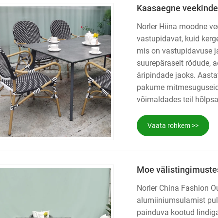
Kaasaegne veekindel
Norler Hiina moodne ve
vastupidavat, kuid kerg
mis on vastupidavuse ja
suurepäraselt rõdude, a
äripindade jaoks. Aasta
pakume mitmesuguseid v
võimaldades teil hõlpsa
Vaata rohkem >>
Moe välistingimuste
Norler China Fashion O
alumiiniumsulamist pulb
painduva kootud lindig