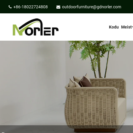
+86-18022724808
outdoorfurniture@gdnorler.com
Kodu
Meist