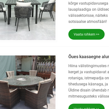
kõrge vastupidavusega 
lauaplaadiga on üldise
välissektorisse, näiteks
sotsiaalse atmosfääri!
Vaata rohkem >>
Õues kaasaegne alum
Hiina välistingimustes
kerget ja vastupidavat 
rotaniga, istmepadja on
tihedusega käsnaga, ja 
Üldine disain ühendab
mitmesugusteks välissei
Vaata rohkem >>