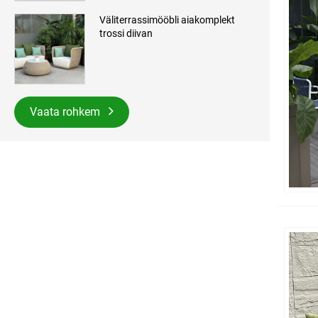
Väliterrassimööbli aiakomplekt
trossi diivan
Vaata rohkem