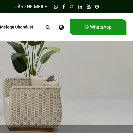
JÄRGNE MEILE -
WhatsApp
 Meiega Ühendust