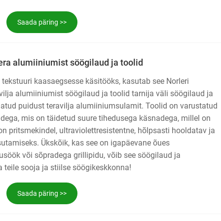
Saada päring >>
ra alumiiniumist söögilaud ja toolid
u tekstuuri kaasaegsesse käsitööks, kasutab see Norleri
vilja alumiiniumist söögilaud ja toolid tarnija väli söögilaud ja
atud puidust teravilja alumiiniumsulamit. Toolid on varustatud
dega, mis on täidetud suure tihedusega käsnadega, millel on
 pritsmekindel, ultraviolettresistentne, hõlpsasti hooldatav ja
utamiseks. Ükskõik, kas see on igapäevane õues
öök või sõpradega grillipidu, võib see söögilaud ja
 teile sooja ja stiilse söögikeskkonna!
Saada päring >>