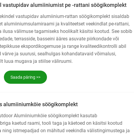
 vastupidav alumiiniumist pe -rattani söögikomplekt
ekindel vastupidav alumiinium-rattan söögikomplekt sisaldab
et alumiiniumsulamiraami ja kvaliteetset veekindlat pe-rattani,
 ilusa välimuse tagamiseks hoolikalt käsitsi kootud. See sobib
edade, terrasside, basseini ääres asuvate piirkondade või
tepikkuse ekspordikogemuse ja range kvaliteedikontrolli abil
ärve ja suurusi, sealhulgas kohandatavaid võimalusi,
lt luua mugava ja stiilse väliruumi.
Saada päring >>
s alumiiniumköie söögikomplekt
utdoor Alumiiniumköie söögikomplekt kasutab
riga kaetud raami, tooli taga ja käetoed on käsitsi kootud
a ning istmepadjad on mähitud veekindla välistingimustega ja