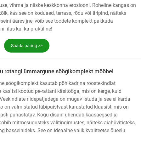
use, vihma ja niiske keskkonna erosiooni. Roheline kangas on
õik, kas see on koduaed, terrass, rõdu või äripind, näiteks
asseini ääres jne, võib see toodete komplekt pakkuda
i ilus kui ka praktiline!
Saada päring >>
õdu rotangi ümmargune söögikomplekt mööbel
e söögikomplekt kasutab põhikadrina roostekindlat
käsitsi kootud pe-rattani käsitööga, mis on kerge, kuid
. Veekindlate riidepatjadega on mugav istuda ja see ei karda
to on valmistatud läbipaistvast karastatud klaasist, mis on
lpsasti puhastatav. Kogu disain ühendab kaasaegsed ja
g sobib mitmesugusteks välitingimustes, näiteks aiahüvitisteks,
ing basseinideks. See on ideaalne valik kvaliteetse õueelu