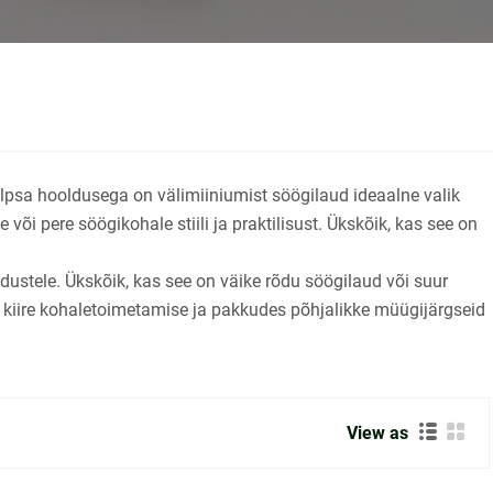
lpsa hooldusega on välimiiniumist söögilaud ideaalne valik
i pere söögikohale stiili ja praktilisust. Ükskõik, kas see on
adustele. Ükskõik, kas see on väike rõdu söögilaud või suur
 kiire kohaletoimetamise ja pakkudes põhjalikke müügijärgseid
View as