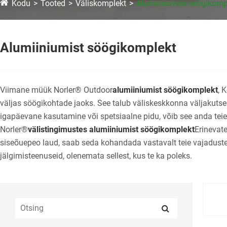
Kodu
Tooted
Väliskomplekt
Alumiiniumist söögikomp
Alumiiniumist söögikomplekt
Viimane müük Norler® Outdoor
alumiiniumist söögikomplekt
, 
väljas söögikohtade jaoks. See talub väliskeskkonna väljakutsei
igapäevane kasutamine või spetsiaalne pidu, võib see anda teie 
Norler®
välistingimustes alumiiniumist söögikomplekt
Erinevate
siseõuepeo laud, saab seda kohandada vastavalt teie vajaduste
jälgimisteenuseid, olenemata sellest, kus te ka poleks.