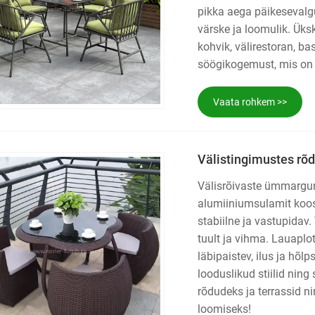
pikka aega päikesevalg
värske ja loomulik. Üksk
kohvik, välirestoran, b
söögikogemust, mis on ni
Vaata rohkem >>
Välistingimustes r
Välisrõivaste ümmargun
alumiiniumsulamit koos 
stabiilne ja vastupidav
tuult ja vihma. Lauaplo
läbipaistev, ilus ja hõ
looduslikud stiilid nin
rõdudeks ja terrassid n
loomiseks!