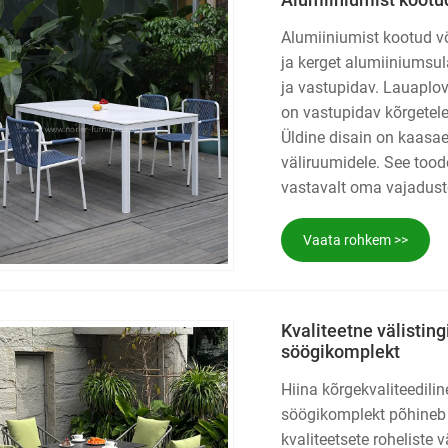
Alumiiniumist kootud vö
ja kerget alumiiniumsul
ja vastupidav. Lauaplov 
on vastupidav kõrgetele
Üldine disain on kaasaeg
väliruumidele. See tood
vastavalt oma vajaduste
Vaata rohkem >>
Kvaliteetne välisti
söögikomplekt
Hiina kõrgekvaliteedili
söögikomplekt põhineb 
kvaliteetsete roheliste