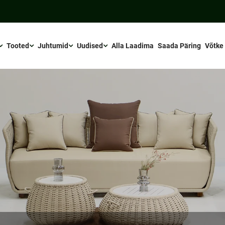
Tooted
Juhtumid
Uudised
Alla Laadima
Saada Päring
Võtke