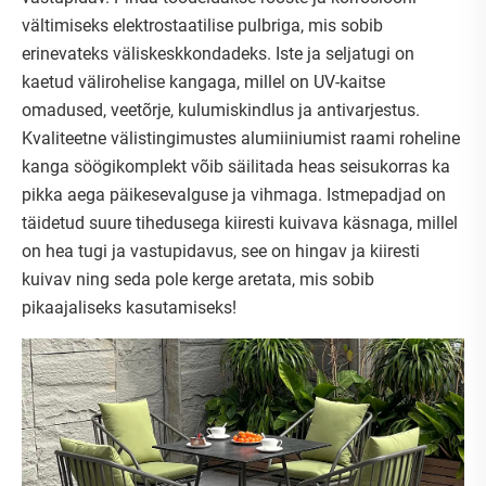
vältimiseks elektrostaatilise pulbriga, mis sobib
erinevateks väliskeskkondadeks. Iste ja seljatugi on
kaetud välirohelise kangaga, millel on UV-kaitse
omadused, veetõrje, kulumiskindlus ja antivarjestus.
Kvaliteetne välistingimustes alumiiniumist raami roheline
kanga söögikomplekt võib säilitada heas seisukorras ka
pikka aega päikesevalguse ja vihmaga. Istmepadjad on
täidetud suure tihedusega kiiresti kuivava käsnaga, millel
on hea tugi ja vastupidavus, see on hingav ja kiiresti
kuivav ning seda pole kerge aretata, mis sobib
pikaajaliseks kasutamiseks!