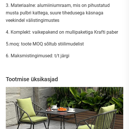
3. Materiaalne: alumiiniumraam, mis on pihustatud
musta pulbri kattega, suure tihedusega käsnaga
veekindel välistingimustes
4. Komplekt: vaikepakend on mullipaketiga Krafti paber
5.moq: toote MOQ sõltub stiilimudelist
6. Maksmistingimused: t/t järgi
Tootmise üksikasjad