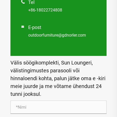
Tel

+86-18022724808
E-post

outdoorfurniture@gdnorler.com
Välis söögikomplekti, Sun Loungeri,
välistingimustes parasooli või
hinnaloendi kohta, palun jätke oma e -kiri
meie juurde ja me võtame ühendust 24
tunni jooksul.