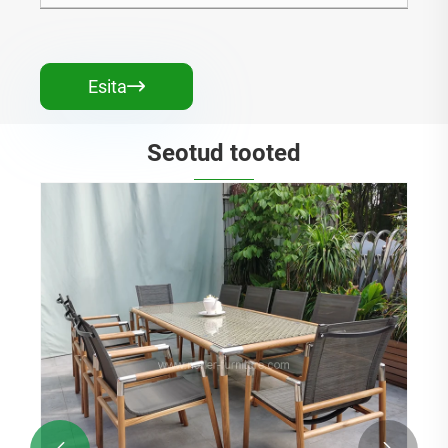
Esita

Seotud tooted