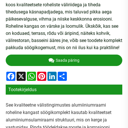
koos kvaliteetsete roheliste väliriidega ja tiheda
tihedusega käsnapadjadega, mis taluvad pikka aega
päikesevalguse, vihma ja niiske keskkonna erosiooni.
Roheline kangas on värske ja loomulik. Ükskõik, kas see
on koduaed, terrass, rõdu või äripind, näiteks kohvik,
välirestoran, basseini ääres jne, võib see toodete komplekt
pakkuda söögikogemust, mis on nii ilus kui ka praktiline!
Saada päring
Facebook
X
WhatsApp
Pinterest
LinkedIn
Share
Tootekirjeldus
See kvaliteetne välistingimustes alumiiniumraami
roheline kangast söögikomplekt kasutab kvaliteetset
alumiiniumsulamiraami struktuuri, mis on kerge ja
vastupidav. Pinda töödeldakse rooste ja korrosiooni