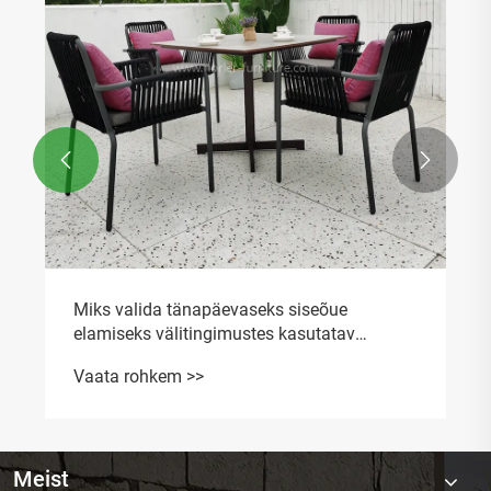


Miks valida tänapäevaseks siseõue
elamiseks välitingimustes kasutatav
alumiiniumraamiga söögilaud ja toolid
Vaata rohkem >>
Meist