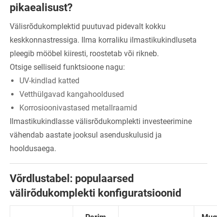
pikaealisust?
Välisrõdukomplektid puutuvad pidevalt kokku
keskkonnastressiga. Ilma korraliku ilmastikukindluseta
pleegib mööbel kiiresti, roostetab või rikneb.
Otsige selliseid funktsioone nagu:
UV-kindlad katted
Vetthülgavad kangahooldused
Korrosioonivastased metallraamid
Ilmastikukindlasse välisrõdukomplekti investeerimine
vähendab aastate jooksul asenduskulusid ja
hooldusaega.
Võrdlustabel: populaarsed
välirõdukomplekti konfiguratsioonid