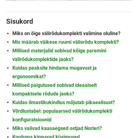
Sisukord
Miks on õige välirõdukomplekti valimine oluline?
Mis määrab väikese ruumi välisrõdu komplekti?
Millised materjalid sobivad kõige paremini
välirõdukomplektide jaoks?
Kuidas peaksite hindama mugavust ja
ergonoomikat?
Millised paigutused sobivad ideaalselt
kompaktsete rõdude jaoks?
Kuidas ilmastikukindlus mõjutab pikaealisust?
Võrdlustabel: populaarsed välirõdukomplekti
konfiguratsioonid
Miks valivad kaasaegsed ostjad Norleri?
Korduma kippuvad küsimused