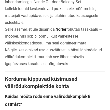
lahendamisega. Nende Outdoor Balcony Set
kollektsioonid keskenduvad praktilistele mõõtmetele,
materjali vastupidavusele ja alahinnatud kaasaegsele
esteetikale.
Selle asemel, et üle disainida,
Norler
rõhutab tasakaalu —
mööbel, mis sobib loomulikult väikestesse
väliskeskkondadesse, ilma seal domineerimata.
Kõigile, kes otsivad usaldusväärset ja hästi läbimõeldud
välirõdukomplekti, muudab see lähenemisviis
igapäevases kasutuses märgatavaks.
Korduma kippuvad küsimused
välirõdukomplektide kohta
Kuidas mõõta rõdu enne välirõdukomplekti
ostmist?