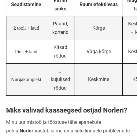
Parim
Mug
Seadistamine
Ruumiefektiivsus
jaoks
t
Paarid,
Kes
Kõrge
2 tooli + laud
korterid
– 
Kitsad
Väga kõrge
Kes
Pink + laud
rõdud
L-
kujulised
Keskmine
K
Nurgakomplekt
rõdud
Miks valivad kaasaegsed ostjad Norleri?
Minu uurimistöö ja tööstuse tähelepanekute
põhjal
Norler
paistab silma reaalsete linnaelu probleemide