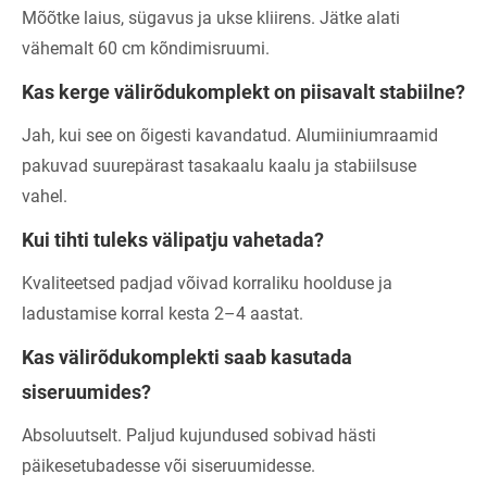
Mõõtke laius, sügavus ja ukse kliirens. Jätke alati
vähemalt 60 cm kõndimisruumi.
Kas kerge välirõdukomplekt on piisavalt stabiilne?
Jah, kui see on õigesti kavandatud. Alumiiniumraamid
pakuvad suurepärast tasakaalu kaalu ja stabiilsuse
vahel.
Kui tihti tuleks välipatju vahetada?
Kvaliteetsed padjad võivad korraliku hoolduse ja
ladustamise korral kesta 2–4 ​​aastat.
Kas välirõdukomplekti saab kasutada
siseruumides?
Absoluutselt. Paljud kujundused sobivad hästi
päikesetubadesse või siseruumidesse.