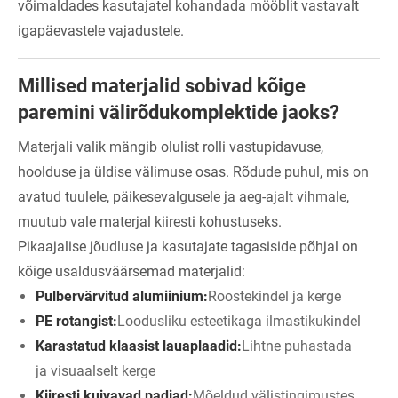
võimaldades kasutajatel kohandada mööblit vastavalt
igapäevastele vajadustele.
Millised materjalid sobivad kõige
paremini välirõdukomplektide jaoks?
Materjali valik mängib olulist rolli vastupidavuse,
hoolduse ja üldise välimuse osas. Rõdude puhul, mis on
avatud tuulele, päikesevalgusele ja aeg-ajalt vihmale,
muutub vale materjal kiiresti kohustuseks.
Pikaajalise jõudluse ja kasutajate tagasiside põhjal on
kõige usaldusväärsemad materjalid:
Pulbervärvitud alumiinium:
Roostekindel ja kerge
PE rotangist:
Loodusliku esteetikaga ilmastikukindel
Karastatud klaasist lauaplaadid:
Lihtne puhastada
ja visuaalselt kerge
Kiiresti kuivavad padjad:
Mõeldud välistingimustes