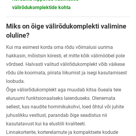
välirõdukomplektide kohta
Miks on õige välirõdukomplekti valimine
oluline?
Kui ma esimest korda oma rõdu võimalusi uurima
hakkasin, mõistsin kiiresti, et mitte kõik välimööbel pole
võrdsed. Halvasti valitud välirõdukomplekt võib väikese
rõdu üle koormata, piirata liikumist ja isegi kasutamisest
loobuda.
Õige välisrõdukomplekt aga muudab kitsa õueala teie
eluruumi funktsionaalseks laienduseks. Olenemata
sellest, kas naudite hommikukohvi, loed õhtul või juhite
juhuslikku vestlust, parandab õige seadistus nii
kasutatavust kui ka elustiili kvaliteeti.
Linnakorterite, korterelamute ja kompaktsete kodude