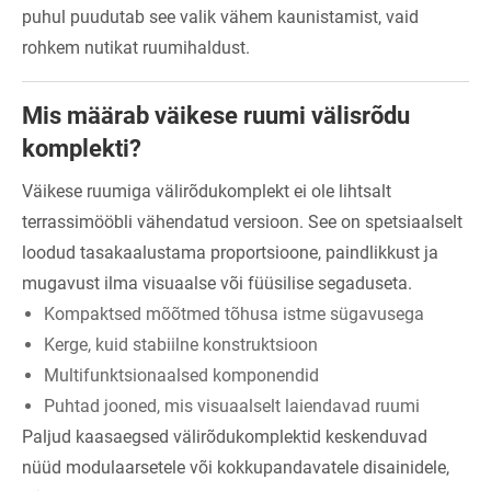
puhul puudutab see valik vähem kaunistamist, vaid
rohkem nutikat ruumihaldust.
Mis määrab väikese ruumi välisrõdu
komplekti?
Väikese ruumiga välirõdukomplekt ei ole lihtsalt
terrassimööbli vähendatud versioon. See on spetsiaalselt
loodud tasakaalustama proportsioone, paindlikkust ja
mugavust ilma visuaalse või füüsilise segaduseta.
Kompaktsed mõõtmed tõhusa istme sügavusega
Kerge, kuid stabiilne konstruktsioon
Multifunktsionaalsed komponendid
Puhtad jooned, mis visuaalselt laiendavad ruumi
Paljud kaasaegsed välirõdukomplektid keskenduvad
nüüd modulaarsetele või kokkupandavatele disainidele,