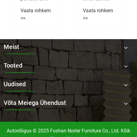
mugavate ja
Vaata rohke
stiilsete
>>
välieluruumid
loomiseks
hädavajalik
Meist
Tooted
Uudised
Võta Meiega Ühendust
Autoriõigus © 2025 Foshan Norler Furniture Co., Ltd. Kõik