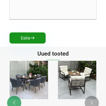
Esita

Uued tooted

