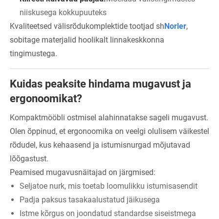
niiskusega kokkupuuteks
Kvaliteetsed välisrõdukomplektide tootjad sh
Norler
,
sobitage materjalid hoolikalt linnakeskkonna
tingimustega.
Kuidas peaksite hindama mugavust ja
ergonoomikat?
Kompaktmööbli ostmisel alahinnatakse sageli mugavust.
Olen õppinud, et ergonoomika on veelgi olulisem väikestel
rõdudel, kus kehaasend ja istumisnurgad mõjutavad
lõõgastust.
Peamised mugavusnäitajad on järgmised:
Seljatoe nurk, mis toetab loomulikku istumisasendit
Padja paksus tasakaalustatud jäikusega
Istme kõrgus on joondatud standardse siseistmega