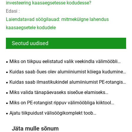
investeering kaasaegsetesse kodudesse?
Edasi :
Laiendatavad söögilauad: mitmekülgne lahendus
kaasaegsetele kodudele
Seotud uudised
Miks on tiikpuu eelistatud valik veekindla välimööbli
jaoks, mis kestab aastakümneid?
Kuidas saab õues olev alumiiniumist köiega kudumine
vaba aja toolide komplekt muuta teie välieluruumi
Kuidas saab ilmastikukindel alumiiniumist PE-rotangist
vaba aja veetmise tool teie välieluruumi muuta
Miks valida tänapäevaseks siseõue elamiseks
välitingimustes kasutatav alumiiniumraamiga söögilaud
Miks on PE-rotangist rippuv välimööbliga kiiktool
ja toolid
ideaalne valik kaasaegseks õues elamiseks
Ajatu tiikpuidust välisöögikomplekt toob
kaasaegsetesse väliruumidesse loomulikku elegantsi
Jäta mulle sõnum