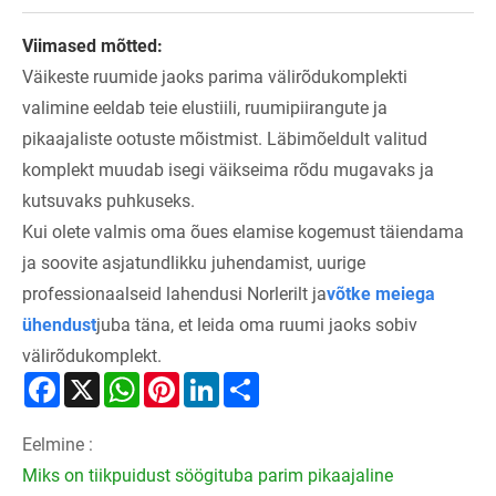
Viimased mõtted:
Väikeste ruumide jaoks parima välirõdukomplekti
valimine eeldab teie elustiili, ruumipiirangute ja
pikaajaliste ootuste mõistmist. Läbimõeldult valitud
komplekt muudab isegi väikseima rõdu mugavaks ja
kutsuvaks puhkuseks.
Kui olete valmis oma õues elamise kogemust täiendama
ja soovite asjatundlikku juhendamist, uurige
professionaalseid lahendusi Norlerilt ja
võtke meiega
ühendust
juba täna, et leida oma ruumi jaoks sobiv
välirõdukomplekt.
Facebook
X
WhatsApp
Pinterest
LinkedIn
Share
Eelmine :
Miks on tiikpuidust söögituba parim pikaajaline