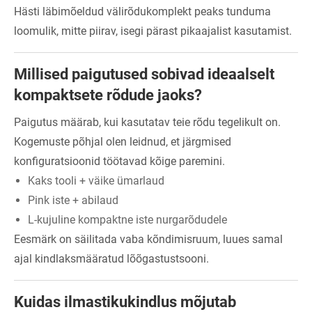
Hästi läbimõeldud välirõdukomplekt peaks tunduma
loomulik, mitte piirav, isegi pärast pikaajalist kasutamist.
Millised paigutused sobivad ideaalselt
kompaktsete rõdude jaoks?
Paigutus määrab, kui kasutatav teie rõdu tegelikult on.
Kogemuste põhjal olen leidnud, et järgmised
konfiguratsioonid töötavad kõige paremini.
Kaks tooli + väike ümarlaud
Pink iste + abilaud
L-kujuline kompaktne iste nurgarõdudele
Eesmärk on säilitada vaba kõndimisruum, luues samal
ajal kindlaksmääratud lõõgastustsooni.
Kuidas ilmastikukindlus mõjutab