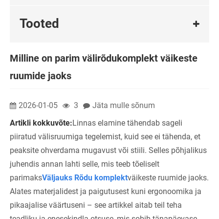
Tooted
Milline on parim välirõdukomplekt väikeste
ruumide jaoks
2026-01-05
3
Jäta mulle sõnum
Artikli kokkuvõte:
Linnas elamine tähendab sageli
piiratud välisruumiga tegelemist, kuid see ei tähenda, et
peaksite ohverdama mugavust või stiili. Selles põhjalikus
juhendis annan lahti selle, mis teeb tõeliselt
parimaks
Välja
uks Rõdu komplekt
väikeste ruumide jaoks.
Alates materjalidest ja paigutusest kuni ergonoomika ja
pikaajalise väärtuseni – see artikkel aitab teil teha
teadliku ja enesekindla otsuse, mis sobib tänapäevase