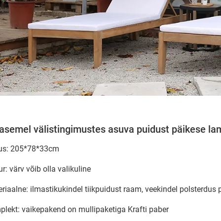
asemel välistingimustes asuva puidust päikese l
us: 205*78*33cm
r: värv võib olla valikuline
eriaalne: ilmastikukindel tiikpuidust raam, veekindel polsterdu
plekt: vaikepakend on mullipaketiga Krafti paber