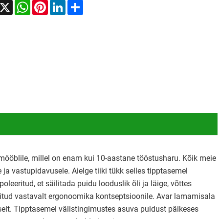
acebook
X
WhatsApp
Pinterest
LinkedIn
Share
mööblile, millel on enam kui 10-aastane tööstusharu. Kõik meie
a vastupidavusele. Aielge tiiki tükk selles tipptasemel
leeritud, et säilitada puidu looduslik õli ja läige, võttes
eritud vastavalt ergonoomika kontseptsioonile. Avar lamamisala
selt. Tipptasemel välistingimustes asuva puidust päikeses