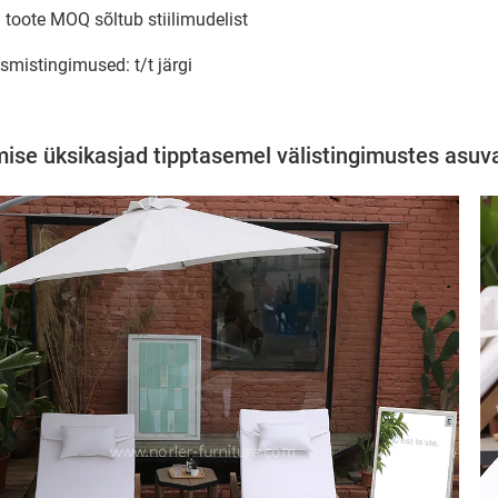
 toote MOQ sõltub stiilimudelist
smistingimused: t/t järgi
ise üksikasjad tipptasemel välistingimustes asu