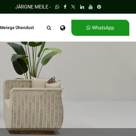
JÄRGNE MEILE -
WhatsApp
 Meiega Ühendust