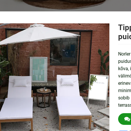
Tip
pui
Norler
puidus
kõva, 
välimö
erinev
minima
sobib 
terras