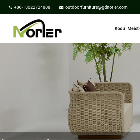
+86-18022724808
outdoorfurniture@gdnorler.com
Kodu
Meist