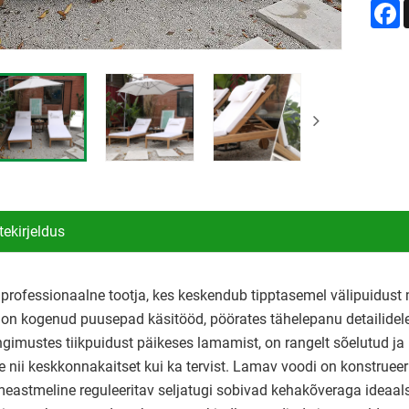
F
tekirjeldus
professionaalne tootja, kes keskendub tipptasemel välipuidust 
 on kogenud puusepad käsitööd, pöörates tähelepanu detailidele j
ngimustes tiikpuidust päikeses lamamist, on rangelt sõelutud ja po
e nii keskkonnakaitset kui ka tervist. Lamav voodi on konstrue
meastmeline reguleeritav seljatugi sobivad kehakõveraga ideaal