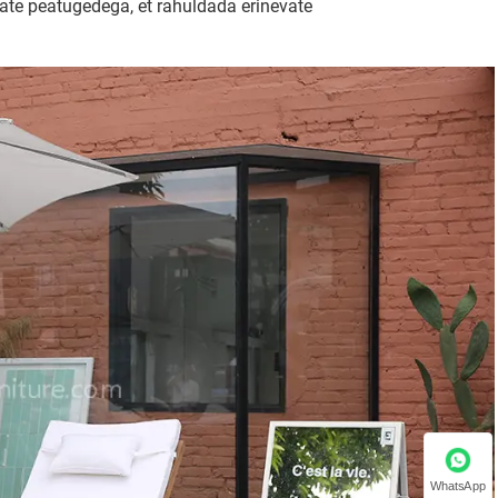
te peatugedega, et rahuldada erinevate
WhatsApp