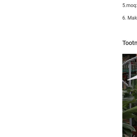
5.moq:
6. Mak
Tootm