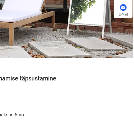
E-Mail
amamise täpsustamine
s paksus 5cm