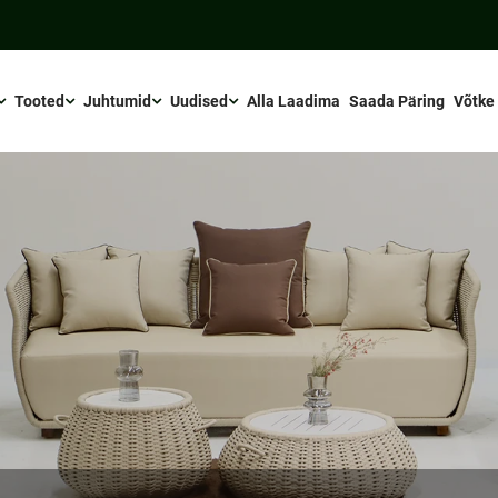
Tooted
Juhtumid
Uudised
Alla Laadima
Saada Päring
Võtke