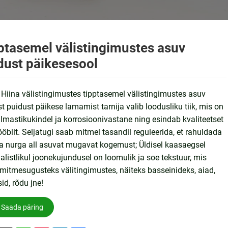
ptasemel välistingimustes asuv
dust päikesesool
 Hiina välistingimustes tipptasemel välistingimustes asuv
t puidust päikese lamamist tarnija valib loodusliku tiik, mis on
ilmastikukindel ja korrosioonivastane ning esindab kvaliteetset
öblit. Seljatugi saab mitmel tasandil reguleerida, et rahuldada
a nurga all asuvat mugavat kogemust; Üldisel kaasaegsel
listlikul joonekujundusel on loomulik ja soe tekstuur, mis
mitmesugusteks välitingimustes, näiteks basseinideks, aiad,
sid, rõdu jne!
Saada päring