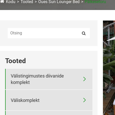
Kodu
Tooted
Õues Sun Lounger Bed
Päikesetoru
Tooted
Välistingimustes diivanide

komplekt

Väliskomplekt