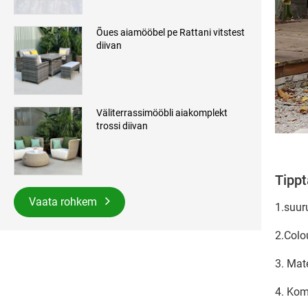
Õues aiamööbel pe Rattani vitstest
diivan
Väliterrassimööbli aiakomplekt
trossi diivan
Tippt
Vaata rohkem
1.suur
2.Colou
3. Mat
4. Kom