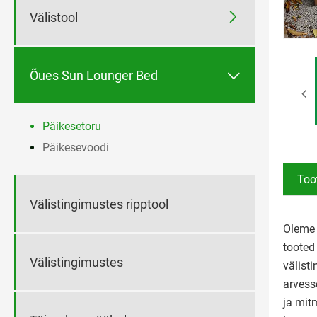

Välistool

Õues Sun Lounger Bed
Päikesetoru
Päikesevoodi
Too
Välistingimustes ripptool
Oleme 
tooted
Välistingimustes
välisti
arvess
ja mit