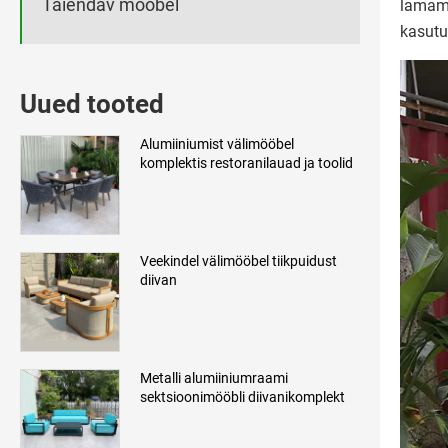
Täiendav mööbel
lamami
kasutu
Uued tooted
Alumiiniumist välimööbel
komplektis restoranilauad ja toolid
Veekindel välimööbel tiikpuidust
diivan
Metalli alumiiniumraami
sektsioonimööbli diivanikomplekt