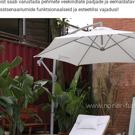
st saab varustada pehmete veekindlate padjade ja eemaldatava
sstsenaariumide funktsionaalseid ja esteetilisi vajadusi!