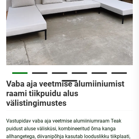
Vaba aja veetmise alumiiniumist
raami tiikpuidu alus
välistingimustes
Vastupidav vaba aja veetmise alumiiniumraam Teak
puidust aluse välisküsi, kombineeritud õrna kanga
allhangetega, diivanipõhja kasutab looduslikku tiikplaati,