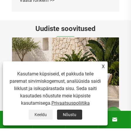
Vaata rohkem >>
Uudiste soovitused
X
Kasutame küpsiseid, et pakkuda teile
paremat sirvimiskogemust, analüüsida saidi
liiklust ja isikupärastada sisu. Seda saiti
kasutades nõustute meie küpsiste
kasutamisega.
Privaatsuspoliitika
Keeldu
Nõustu





