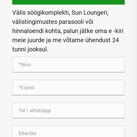
Välis söögikomplekti, Sun Loungeri,
välistingimustes parasooli või
hinnaloendi kohta, palun jätke oma e -kiri
meie juurde ja me võtame ühendust 24
tunni jooksul.