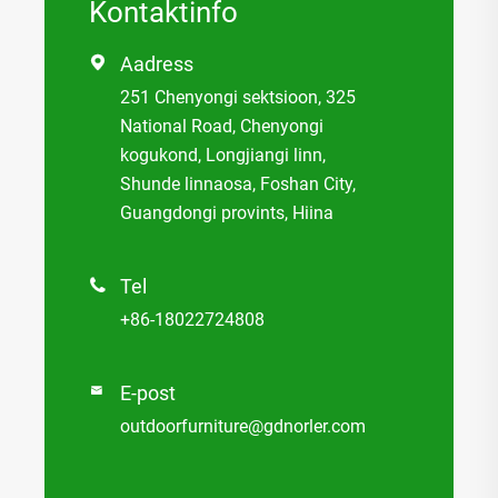
Kontaktinfo
Aadress

251 Chenyongi sektsioon, 325
National Road, Chenyongi
kogukond, Longjiangi linn,
Shunde linnaosa, Foshan City,
Guangdongi provints, Hiina
Tel

+86-18022724808
E-post

outdoorfurniture@gdnorler.com