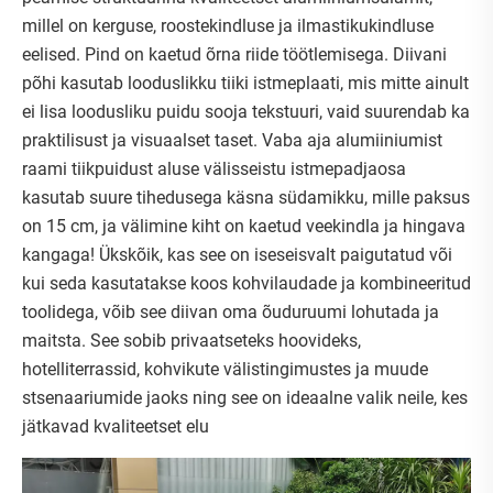
millel on kerguse, roostekindluse ja ilmastikukindluse
eelised. Pind on kaetud õrna riide töötlemisega. Diivani
põhi kasutab looduslikku tiiki istmeplaati, mis mitte ainult
ei lisa loodusliku puidu sooja tekstuuri, vaid suurendab ka
praktilisust ja visuaalset taset. Vaba aja alumiiniumist
raami tiikpuidust aluse välisseistu istmepadjaosa
kasutab suure tihedusega käsna südamikku, mille paksus
on 15 cm, ja välimine kiht on kaetud veekindla ja hingava
kangaga! Ükskõik, kas see on iseseisvalt paigutatud või
kui seda kasutatakse koos kohvilaudade ja kombineeritud
toolidega, võib see diivan oma õuduruumi lohutada ja
maitsta. See sobib privaatseteks hoovideks,
hotelliterrassid, kohvikute välistingimustes ja muude
stsenaariumide jaoks ning see on ideaalne valik neile, kes
jätkavad kvaliteetset elu