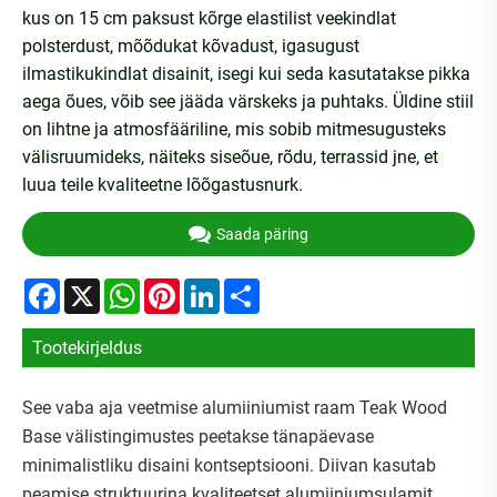
kus on 15 cm paksust kõrge elastilist veekindlat
polsterdust, mõõdukat kõvadust, igasugust
ilmastikukindlat disainit, isegi kui seda kasutatakse pikka
aega õues, võib see jääda värskeks ja puhtaks. Üldine stiil
on lihtne ja atmosfääriline, mis sobib mitmesugusteks
välisruumideks, näiteks siseõue, rõdu, terrassid jne, et
luua teile kvaliteetne lõõgastusnurk.
Saada päring
Facebook
X
WhatsApp
Pinterest
LinkedIn
Share
Tootekirjeldus
See vaba aja veetmise alumiiniumist raam Teak Wood
Base välistingimustes peetakse tänapäevase
minimalistliku disaini kontseptsiooni. Diivan kasutab
peamise struktuurina kvaliteetset alumiiniumsulamit,