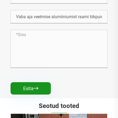
Esita

Seotud tooted