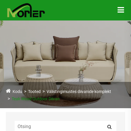
Kodu
Tooted
Välistingimustes diivanide komplekt
Teak Wood Outdoor Diivan