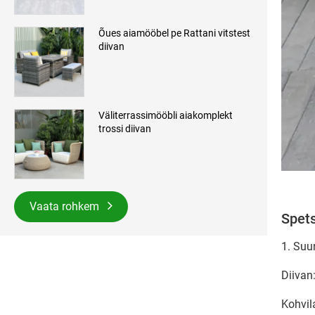
Õues aiamööbel pe Rattani vitstest
diivan
Väliterrassimööbli aiakomplekt
trossi diivan
Vaata rohkem
Spets
1. Suu
Diiva
Kohvi