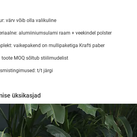
r: värv võib olla valikuline
eriaalne: alumiiniumsulami raam + veekindel polster
plekt: vaikepakend on mullipaketiga Krafti paber
 toote MOQ sõltub stiilimudelist
smistingimused: t/t järgi
ise üksikasjad