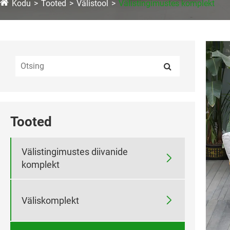
Kodu
Tooted
Välistool
Välistingimustes komplekt
Tooted
Välistingimustes diivanide

komplekt

Väliskomplekt