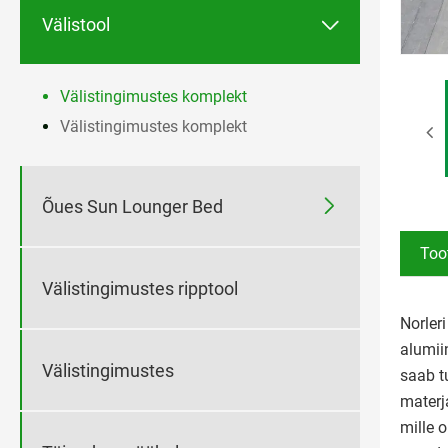

Välistool
Välistingimustes komplekt
Välistingimustes komplekt

Õues Sun Lounger Bed
Too
Välistingimustes ripptool
Norler
alumii
Välistingimustes
saab t
materj
mille 