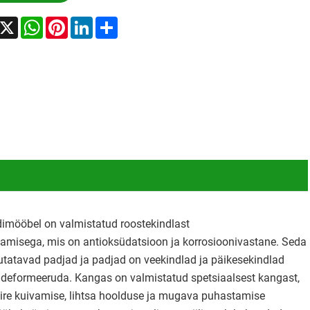
acebook
X
WhatsApp
Pinterest
LinkedIn
Share
dimööbel on valmistatud roostekindlast
tamisega, mis on antioksüdatsioon ja korrosioonivastane. Seda
utatavad padjad ja padjad on veekindlad ja päikesekindlad
ge deformeeruda. Kangas on valmistatud spetsiaalsest kangast,
 kiire kuivamise, lihtsa hoolduse ja mugava puhastamise