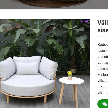
Väl
sis
Rõdude
raami
alumii
vastup
äärmis
kesken
villaa
luksus
viimis