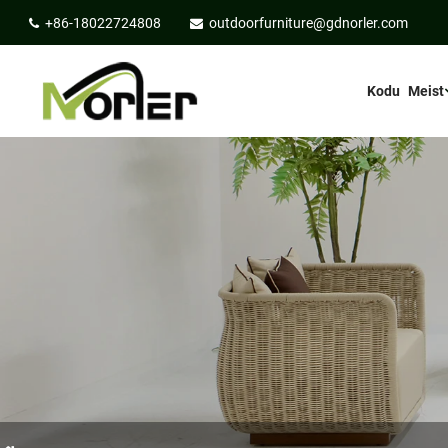
+86-18022724808
outdoorfurniture@gdnorler.com
Kodu
Meist