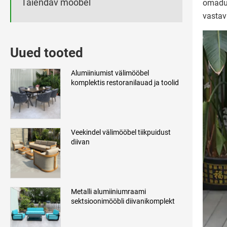
Täiendav mööbel
omadus
vastava
Uued tooted
Alumiiniumist välimööbel
komplektis restoranilauad ja toolid
Veekindel välimööbel tiikpuidust
diivan
Metalli alumiiniumraami
sektsioonimööbli diivanikomplekt