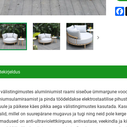
F
tekirjeldus
i välistingimustes alumiiniumist raami siseõue ümmargune voo
niumsulamiraamist ja pinda töödeldakse elektrostaatilise pihus
uule ja päikese käes pikka aega välistingimustes kasutada. Kas
alid, millel on suurepärane mugavus ja tugi ning neid pole ker
omadused on anti-ultraviolettkiirguse, antivastase, veekindla ja