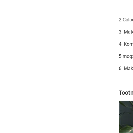
2.Colou
3. Mat
4. Kom
5.moq:
6. Mak
Tootm