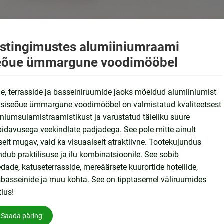
istingimustes alumiiniumraami
eõue ümmargune voodimööbel
, terrasside ja basseiniruumide jaoks mõeldud alumiiniumist
 siseõue ümmargune voodimööbel on valmistatud kvaliteetsest
niumsulamistraamistikust ja varustatud täieliku suure
idavusega veekindlate padjadega. See pole mitte ainult
elt mugav, vaid ka visuaalselt atraktiivne. Tootekujundus
dub praktilisuse ja ilu kombinatsioonile. See sobib
edade, katuseterrasside, mereäärsete kuurortide hotellide,
basseinide ja muu kohta. See on tipptasemel väliruumides
tlus!
Saada päring