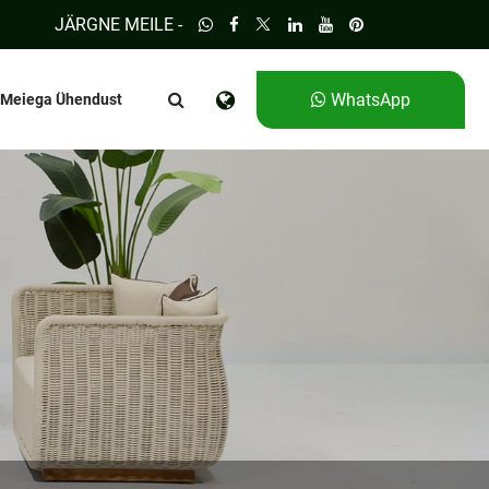
JÄRGNE MEILE -
WhatsApp
 Meiega Ühendust