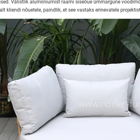
ed. Välistlik alumiiniumist raami siseõue ümmargune voodimööb
lt kliendi nõuetele, paindlik, et see vastaks erinevatele projektisti