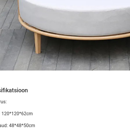
ifikatsioon
rus:
n: 120*120*62cm
laud: 48*48*50cm