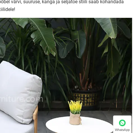
el värvi, suuruse, kanga ja seljatoe stiili saab kohandada
ilidele!
WhatsApp