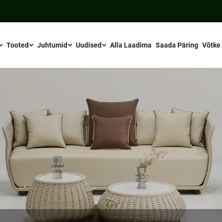
Tooted
Juhtumid
Uudised
Alla Laadima
Saada Päring
Võtke