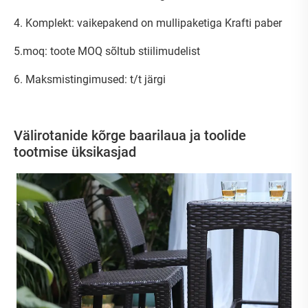
4. Komplekt: vaikepakend on mullipaketiga Krafti paber
5.moq: toote MOQ sõltub stiilimudelist
6. Maksmistingimused: t/t järgi
Välirotanide kõrge baarilaua ja toolide
tootmise üksikasjad