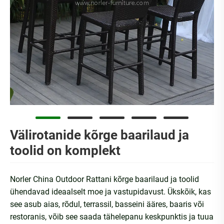
Välirotanide kõrge baarilaud ja
toolid on komplekt
Norler China Outdoor Rattani kõrge baarilaud ja toolid
ühendavad ideaalselt moe ja vastupidavust. Ükskõik, kas
see asub aias, rõdul, terrassil, basseini ääres, baaris või
restoranis, võib see saada tähelepanu keskpunktis ja tuua