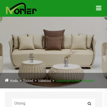
Kodu
Tooted
Välistool
Välistingimustes komplekt