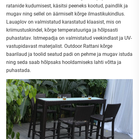
ratanide kudumisest, käsitsi peeneks kootud, paindlik ja
mugav ning sellel on äärmiselt kõrge ilmastikukindlus.
Lauaplov on valmistatud karastatud klaasist, mis on
kriimustuskindel, kõrge temperatuuriga ja hõlpsasti
puhastatav. Istmepadja on valmistatud veekindlast ja UV-
vastupidavast materjalist. Outdoor Rattani kõrge
baarilaud ja toolid seatud padi on pehme ja mugav istuda
ning seda saab hõlpsaks hooldamiseks lahti võtta ja
puhastada.