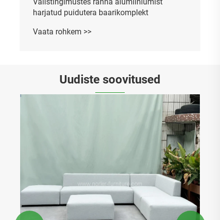
Uudiste soovitused
Miks on tiikpuidust söögituba parim
pikaajaline investeering kaasaegsetesse
kodudesse?
Vaata rohkem >>