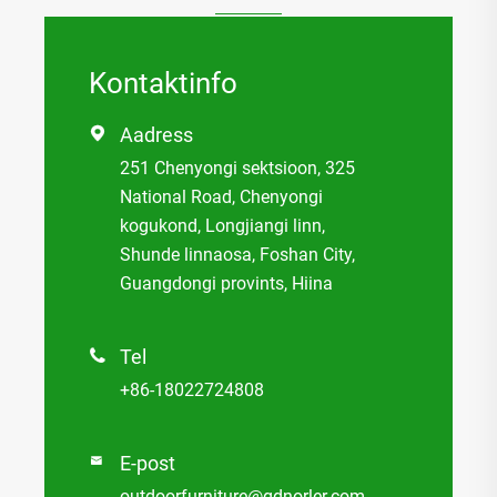
Kontaktinfo
Aadress

251 Chenyongi sektsioon, 325
National Road, Chenyongi
kogukond, Longjiangi linn,
Shunde linnaosa, Foshan City,
Guangdongi provints, Hiina
Tel

+86-18022724808
E-post

outdoorfurniture@gdnorler.com