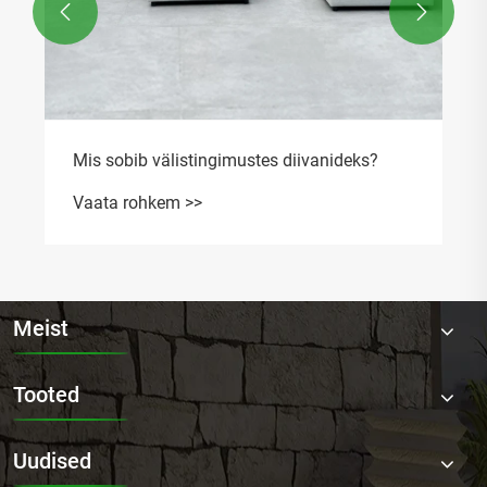


Meist
Tooted
Uudised