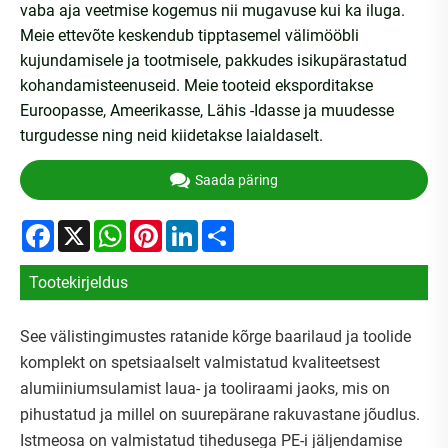
vaba aja veetmise kogemus nii mugavuse kui ka iluga.
Meie ettevõte keskendub tipptasemel välimööbli
kujundamisele ja tootmisele, pakkudes isikupärastatud
kohandamisteenuseid. Meie tooteid eksporditakse
Euroopasse, Ameerikasse, Lähis -Idasse ja muudesse
turgudesse ning neid kiidetakse laialdaselt.
Saada päring
Facebook
X
WhatsApp
Pinterest
LinkedIn
Share
Tootekirjeldus
See välistingimustes ratanide kõrge baarilaud ja toolide
komplekt on spetsiaalselt valmistatud kvaliteetsest
alumiiniumsulamist laua- ja tooliraami jaoks, mis on
pihustatud ja millel on suurepärane rakuvastane jõudlus.
Istmeosa on valmistatud tihedusega PE-i jäljendamise