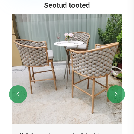
Seotud tooted
Kaasaegne välistingimustes roostevabast
terasest teakraami baaritool
Vaata rohkem >>

