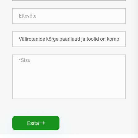
Esita
